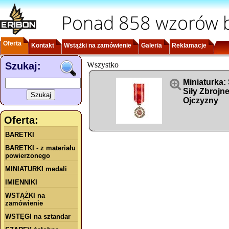
Ponad 858 wzorów b
Oferta
Kontakt
Wstążki na zamówienie
Galeria
Reklamacje
Szukaj:
Wszystko

Miniaturka:
Siły Zbrojn
Ojczyzny
Oferta:
BARETKI
BARETKI - z materiału
powierzonego
MINIATURKI medali
IMIENNIKI
WSTĄŻKI na
zamówienie
WSTĘGI na sztandar