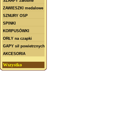
SZARFY żałobne
ZAWIESZKI medalowe
SZNURY OSP
SPINKI
KORPUSÓWKI
ORŁY na czapki
GAPY sił powietrznych
AKCESORIA
Wszystko