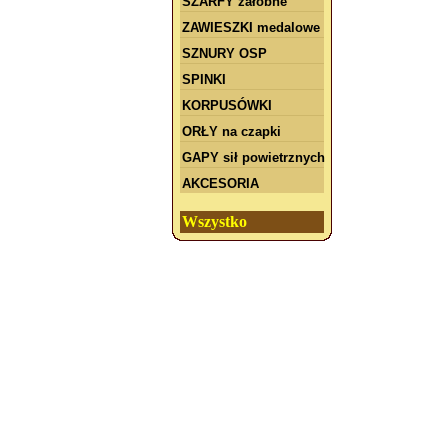
SZARFY żałobne
ZAWIESZKI medalowe
SZNURY OSP
SPINKI
KORPUSÓWKI
ORŁY na czapki
GAPY sił powietrznych
AKCESORIA
Wszystko