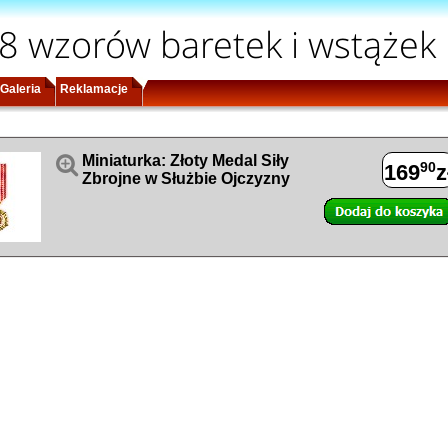
8 wzorów baretek i wstążek
Galeria
Reklamacje

Miniaturka: Złoty Medal Siły
90
169
z
Zbrojne w Służbie Ojczyzny