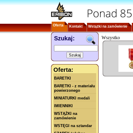
Ponad 85
Oferta
Kontakt
Wstążki na zamówienie
Szukaj:
Wszystko
Oferta:
BARETKI
BARETKI - z materiału
powierzonego
MINIATURKI medali
IMIENNIKI
WSTĄŻKI na
zamówienie
WSTĘGI na sztandar