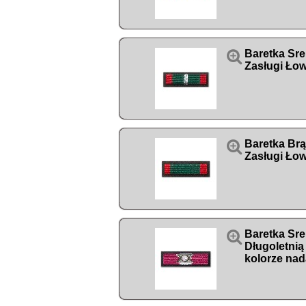

Baretka Sr
Zasługi Łow

Baretka Br
Zasługi Łow

Baretka Sre
Długoletnią
kolorze nad