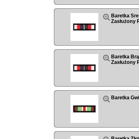

Baretka Sr
Zasłużony P

Baretka Br
Zasłużony P

Baretka Gw
Baretka Zł