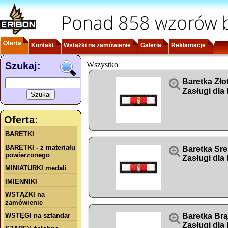
Ponad 858 wzorów b
Oferta
Kontakt
Wstążki na zamówienie
Galeria
Reklamacje
Szukaj:
Wszystko

Baretka Zło
Zasługi dla
Oferta:
BARETKI
BARETKI - z materiału

Baretka Sre
powierzonego
Zasługi dla
MINIATURKI medali
IMIENNIKI
WSTĄŻKI na
zamówienie
WSTĘGI na sztandar

Baretka Br
Zasługi dla