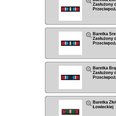

Zasłużony 
Przeciwpoż

Baretka Sr
Zasłużony 
Przeciwpoż

Baretka Br
Zasłużony 
Przeciwpoż

Baretka Zło
Łowieckiej