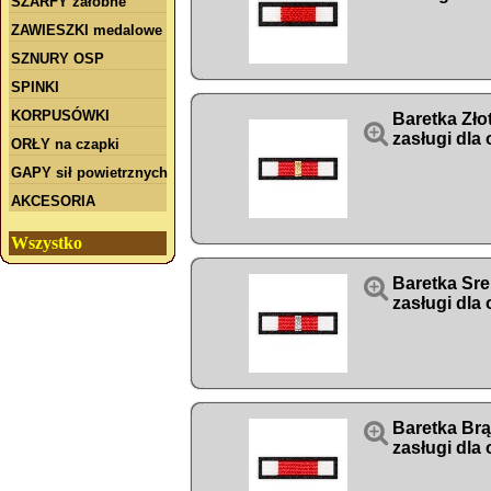
SZARFY żałobne
ZAWIESZKI medalowe
SZNURY OSP
SPINKI
KORPUSÓWKI
Baretka Zło

zasługi dla
ORŁY na czapki
GAPY sił powietrznych
AKCESORIA
Wszystko

Baretka Sre
zasługi dla

Baretka Br
zasługi dla