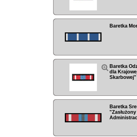
Baretka Mor

Baretka Od
dla Krajowe
Skarbowej"
Baretka Sr
"Zasłużony 
Administrac