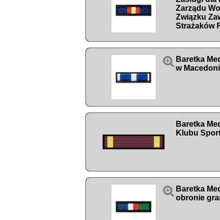
Zarządu Wo
Związku Z
Strażaków

Baretka Me
w Macedoni
Baretka Med
Klubu Spo

Baretka Med
obronie gr