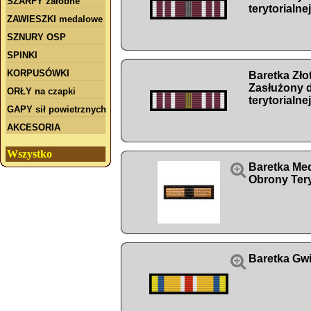
SZARFY żałobne
terytorialnej
ZAWIESZKI medalowe
SZNURY OSP
SPINKI
KORPUSÓWKI
Baretka Zło
Zasłużony 
ORŁY na czapki
terytorialnej
GAPY sił powietrznych
AKCESORIA
Wszystko

Baretka Med
Obrony Tery

Baretka Gw