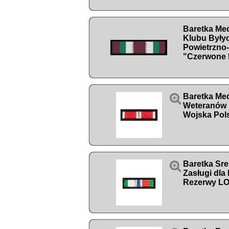
Baretka Med
Klubu Byłyc
Powietrzno
"Czerwone 

Baretka Med
Weteranów 
Wojska Pol

Baretka Sre
Zasługi dla
Rezerwy L