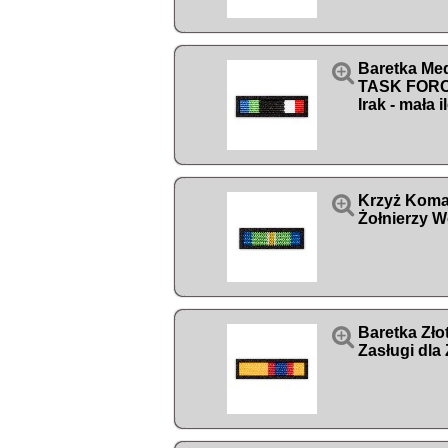

Baretka Me
TASK FORC
Irak - mała

Krzyż Koma
Żołnierzy W

Baretka Zło
Zasługi dla