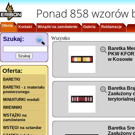
Ponad 858 wzorów b
Oferta
Kontakt
Wstążki na zamówienie
Galeria
Reklamacje
Szukaj:
Wszystko

Baretka Me
PKW KFOR XL
w Kosowie
Oferta:
BARETKI
BARETKI - z materiału

Baretka Br
powierzonego
Zasłużony 
terytorialnej
MINIATURKI medali
IMIENNIKI
WSTĄŻKI na
zamówienie
WSTĘGI na sztandar
Baretka Sr
Zasłużony 