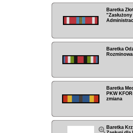
Baretka Zł
"Zasłużony 
Administrac
Baretka Od
Rozminowan
Baretka Me
PKW KFOR-
zmiana
Baretka Krz

Zasługi dla