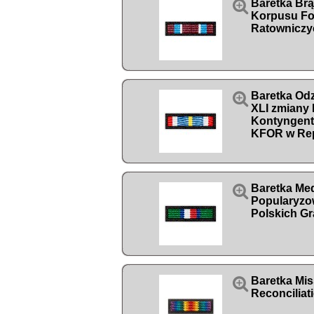

Baretka Br
Korpusu Fo
Ratowniczy

Baretka Od
XLI zmiany 
Kontyngen
KFOR w Re

Baretka Med
Popularyzo
Polskich Gr

Baretka Mis
Reconciliat