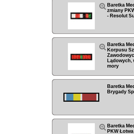

Baretka Med
zmiany PKW
- Resolut S
Baretka Me

Korpusu S
Zawodowyc
Lądowych, 
mory
Baretka Med
Brygady S

Baretka Me
PKW Łotwa 