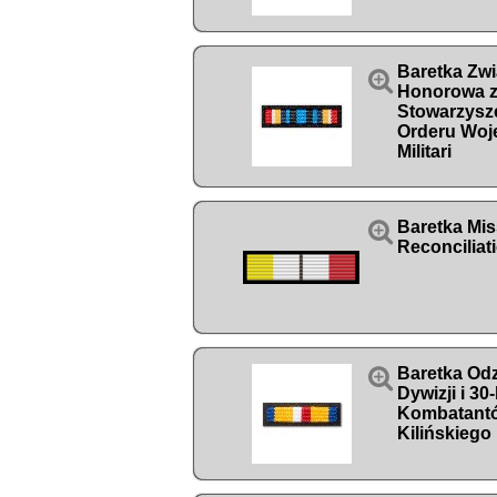
Baretka Zw

Honorowa za
Stowarzysz
Orderu Woje
Militari

Baretka Mis
Reconciliati

Baretka Odz
Dywizji i 30
Kombatantó
Kilińskiego