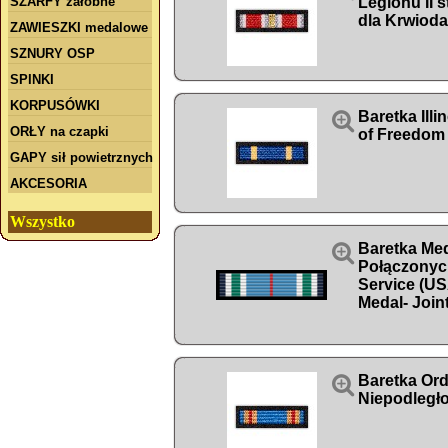
SZARFY żałobne
Legionu II s
dla Krwiod
ZAWIESZKI medalowe
SZNURY OSP
SPINKI
KORPUSÓWKI

Baretka Illi
ORŁY na czapki
of Freedom
GAPY sił powietrznych
AKCESORIA
Wszystko

Baretka Med
Połączonych
Service (U
Medal- Join

Baretka Ord
Niepodległo