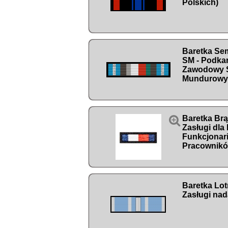
Polskich)
Baretka Sem
SM - Podka
Zawodowy 
Mundurowy

Baretka Br
Zasługi dla
Funkcjonari
Pracowników
Baretka Lot
Zasługi na