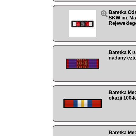

Baretka Od
SKW im. Ma
Rejewskieg
Baretka Kr
nadany czte
Baretka Me
okazji 100-
Baretka Med