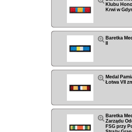

Klubu Hon
Krwi w Gdy

Baretka Med
II

Medal Pam
Łotwa VII z
Baretka Med

Zarządu Od
FSG przy P
Straży Gran