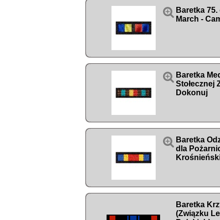

Baretka 75.
March - Ca

Baretka Me
Stołecznej 
Dokonuj

Baretka Odz
dla Pożarni
Krośnieńsk
Baretka Kr
(Związku L