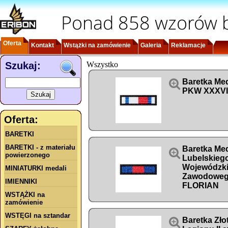
Ponad 858 wzorów b
Oferta
Kontakt
Wstążki na zamówienie
Galeria
Reklamacje
Szukaj:
Wszystko

Baretka Me
PKW XXXVI
Oferta:
BARETKI
BARETKI - z materiału
Baretka Med

powierzonego
Lubelskieg
Wojewódzki
MINIATURKI medali
Zawodoweg
IMIENNIKI
FLORIAN
WSTĄŻKI na
zamówienie
WSTĘGI na sztandar

Baretka Zło