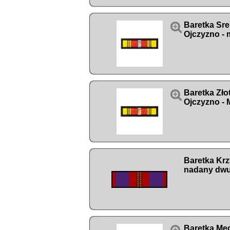

Baretka Sre
Ojczyzno 

Baretka Zło
Ojczyzno 
Baretka Kr
nadany dwu
Baretka Med