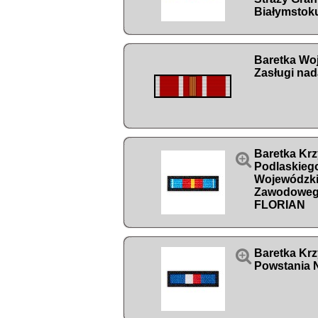
Białymstok
Baretka Wo
Zasługi na
Baretka Krz

Podlaskieg
Wojewódzki
Zawodoweg
FLORIAN

Baretka Krz
Powstania 