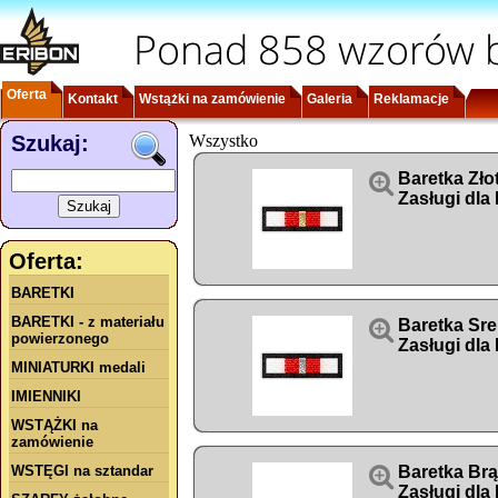
Ponad 858 wzorów b
Oferta
Kontakt
Wstążki na zamówienie
Galeria
Reklamacje
Szukaj:
Wszystko

Baretka Zło
Zasługi dla
Oferta:
BARETKI
BARETKI - z materiału

Baretka Sre
powierzonego
Zasługi dla
MINIATURKI medali
IMIENNIKI
WSTĄŻKI na
zamówienie
WSTĘGI na sztandar

Baretka Br
Zasługi dla