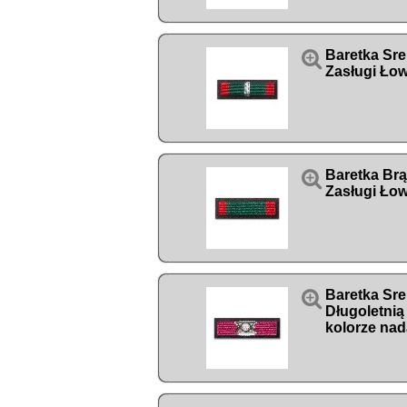

Baretka Sr
Zasługi Łow

Baretka Br
Zasługi Łow

Baretka Sre
Długoletnią
kolorze nad