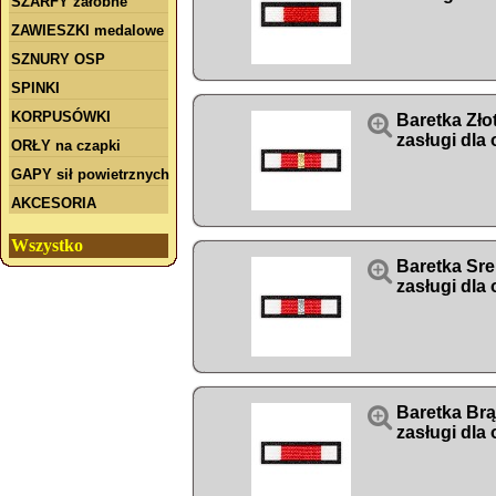
SZARFY żałobne
ZAWIESZKI medalowe
SZNURY OSP
SPINKI
KORPUSÓWKI

Baretka Zło
zasługi dla
ORŁY na czapki
GAPY sił powietrznych
AKCESORIA
Wszystko

Baretka Sre
zasługi dla

Baretka Br
zasługi dla